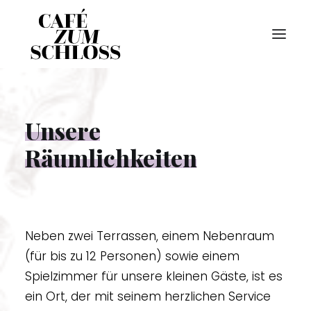
STARTSEITE
Unsere
ÜBER UNS
Räumlichkeiten
GALERIE
RÄUMLICHKEITEN
SPEIS & TRANK
Neben zwei Terrassen, einem Nebenraum
(für bis zu 12 Personen) sowie einem
KUCHEN & TORTEN
Spielzimmer für unsere kleinen Gäste, ist es
KONTAKT & ANFAHRT
ein Ort, der mit seinem herzlichen Service