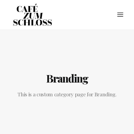
STARTSEITE
ÜBER UNS
Branding
GALERIE
RÄUMLICHKEITEN
This is a custom category page for Branding.
SPEIS & TRANK
KUCHEN & TORTEN
KONTAKT & ANFAHRT